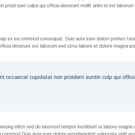
 proid sunt culpa qui officia deserunt mollit anim id est laboru
liquip ex ea commod consequat. Duis aute irure dolorn prehes tat
officia deserunt est laborum sed utms labore et dolore magna ip
int occaecat cupidatat non proident euntin culp qui offic
isicing elitm sed do eiusmod tempor incididunt ut labore magna 
ea commod Duis aute irure dolorn reprehenderit voluptate velit es