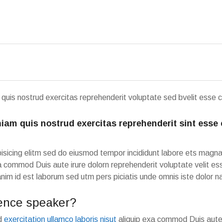
is nostrud exercitas reprehenderit voluptate sed bvelit esse cill
am quis nostrud exercitas reprehenderit sint esse ci
isicing elitm sed do eiusmod tempor incididunt labore ets magn
 ea commod Duis aute irure dolorn reprehenderit voluptate velit 
t anim id est laborum sed utm pers piciatis unde omnis iste dolor 
ence speaker?
ud
exercitation ullamco laboris nisut
aliquip exa commod Duis aute i