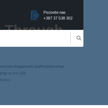
Pozovite nas
+387 37 538 302
t Through
hosts/e-beganovic.ba/httpdocs/wp-
.php
on line
121
 Money