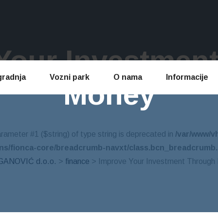
Your Investmen
gradnja
Vozni park
O nama
Informacije
Money
parameter #1 ($string) of type string is deprecated in
/var/www/v
ins/fionca-core/breadcrumb-navxt/class.bcn_breadcrumb
ANOVIĆ d.o.o.
>
finance
> Improve Your Investment Through