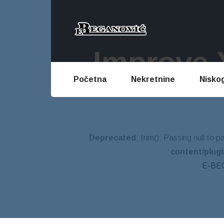
Improve 
Početna
Nekretnine
Nisko
Deprecated
: trim(): Passing null to 
content/plug
E-BEG