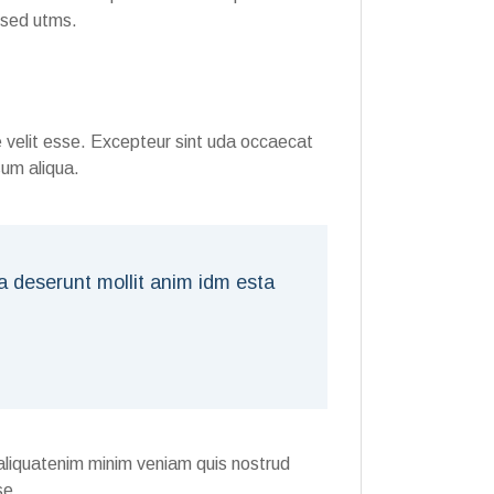
m sed utms.
e velit esse. Excepteur sint uda occaecat
sum aliqua.
ia deserunt mollit anim idm esta
aliquatenim minim veniam quis nostrud
se.